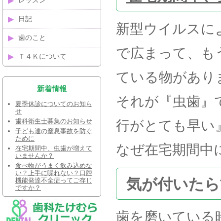
レッスン
日記
新型ウイルスに
歯のこと
で広まって、も
Ｔ４Ｋについて
ている物があり
新着情報
それが『虫歯』
夏季休診についてのお知ら
せ
歯科衛生士募集のお知らせ
行がとても早い
子ども達の窒息事故を防ぐ
ために
なぜ在宅期間中
在宅期間中、虫歯が増えて
いませんか？
食べ物がうまく飲み込めな
い？上手に喋れない？口腔
気が付いたら
機能発達不全症ってご存じ
ですか？
歯を磨いている