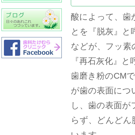
酸によって、歯
とを『脱灰』と
などが、フッ素
『再石灰化』と
歯磨き粉のCM
が歯の表面につ
し、歯の表面が
らず、どんどん
います。