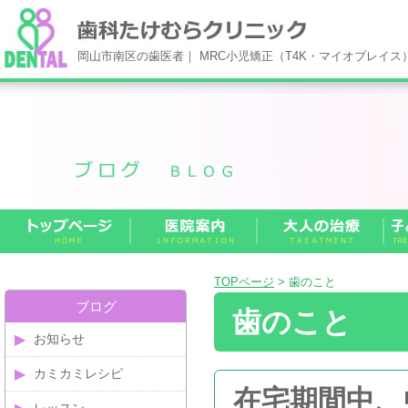
岡山市南区の歯医者｜ MRC小児矯正（T4K・マイオブレイ
TOPページ
> 歯のこと
ブログ
歯のこと
お知らせ
カミカミレシピ
在宅期間中、