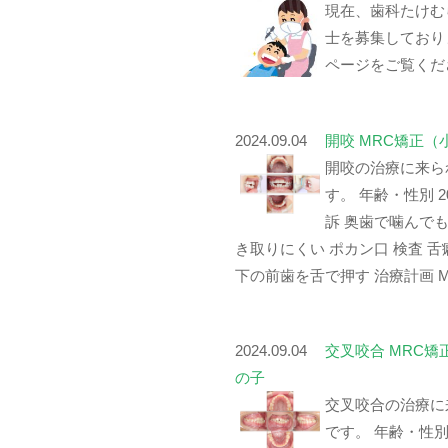
現在、歯科たけむ
士を募集しており
ページをご覧くだ
2024.09.04
開咬 MRC矯正
開咬の治療に来ら
す。 年齢・性別 2
訴 奥歯で噛んで
き取りにくい ポカン口 検査 
下の前歯を舌で押す 治療計画 MF
2024.09.04
交叉咬合 MRC矯
の子
交叉咬合の治療に
です。 年齢・性別 