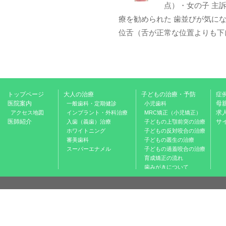
点）・女の子 主
療を勧められた 歯並びが気になる
位舌（舌が正常な位置よりも下に
トップページ
大人の治療
子どもの治療・予防
症
医院案内
母
一般歯科・定期健診
小児歯科
求
アクセス地図
インプラント・外科治療
MRC矯正（小児矯正）
医師紹介
サ
入歯（義歯）治療
子どもの上顎前突の治療
ホワイトニング
子どもの反対咬合の治療
審美歯科
子どもの叢生の治療
スーパーエナメル
子どもの過蓋咬合の治療
育成矯正の流れ
歯みがきについて