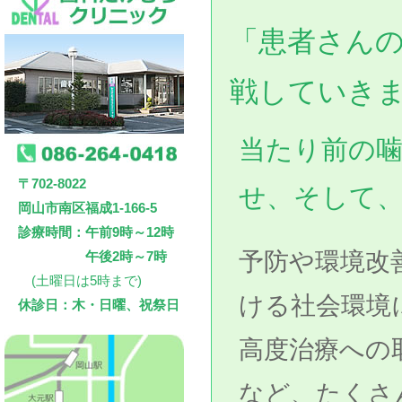
「患者さん
戦していき
当たり前の
〒702-8022
せ、そして
岡山市南区福成1-166-5
診療時間：午前9時～12時
予防や環境改
午後2時～7時
(土曜日は5時まで)
ける社会環境
休診日：木・日曜、祝祭日
高度治療への
など、たくさ