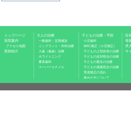
トップページ
大人の治療
子どもの治療・予防
症
医院案内
母
一般歯科・定期健診
小児歯科
求
アクセス地図
インプラント・外科治療
MRC矯正（小児矯正）
医師紹介
サ
入歯（義歯）治療
子どもの上顎前突の治療
ホワイトニング
子どもの反対咬合の治療
審美歯科
子どもの叢生の治療
スーパーエナメル
子どもの過蓋咬合の治療
育成矯正の流れ
歯みがきについて