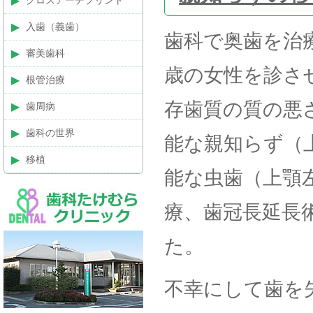
クロスアーチプリント
入歯（義歯）
歯科で奥歯を治
審美歯科
歳の女性を診さ
根管治療
存歯質の質の悪
歯周病
歯科の世界
能な親知らず（
移植
能な虫歯（上顎
療、歯冠長延長
た。
不幸にして歯を