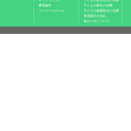
ホワイトニング
子どもの反対咬合の治療
審美歯科
子どもの叢生の治療
スーパーエナメル
子どもの過蓋咬合の治療
育成矯正の流れ
歯みがきについて