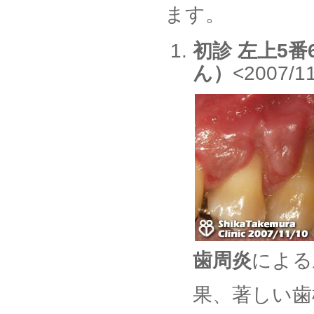
ます。
初診 左上5
ん）
<2007/1
歯周炎
による
果、著しい歯