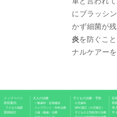
軍と言われて
にブラッシン
かず細菌が残
炎
を防ぐこと
ナルケアーを
トップページ
大人の治療
子どもの治療・予防
症
医院案内
母
一般歯科・定期健診
小児歯科
求
アクセス地図
インプラント・外科治療
MRC矯正（小児矯正）
医師紹介
サ
入歯（義歯）治療
子どもの上顎前突の治療