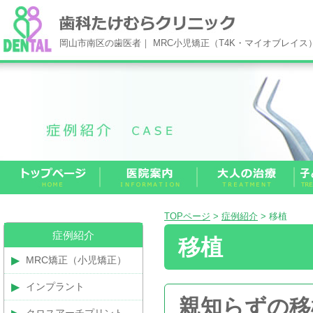
岡山市南区の歯医者｜ MRC小児矯正（T4K・マイオブレイ
TOPページ
>
症例紹介
> 移植
症例紹介
移植
MRC矯正（小児矯正）
インプラント
親知らずの移