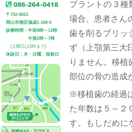
プラントの３種
〒702-8022
場合、患者さん
岡山市南区福成1-166-5
診療時間：午前9時～12時
歯を削るブリッ
午後2時～7時
ず（上顎第三大
(土曜日は5時まで)
休診日：木・日曜、祝祭日
りません。移植
部位の骨の造成
※移植歯の経過
た年数は５～２
す。もしだめに