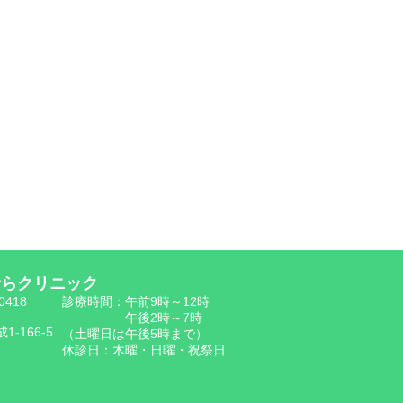
むらクリニック
-0418
診療時間：午前9時～12時
午後2時～7時
-166-5
（土曜日は午後5時まで）
休診日：木曜・日曜・祝祭日