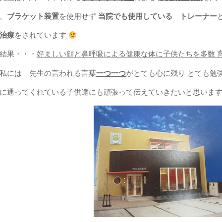
、
ブラケット装置
を使用せず
当院でも使用している トレーナー
治療
をされています
結果・・・
好ましい顔と鼻呼吸による健康な体に子供たちを多数 
私には 先生の言われる言葉
一つ一つ
がとても心に残り とても勉
に通ってくれている子供達にも頑張って伝えていきたいと思いま