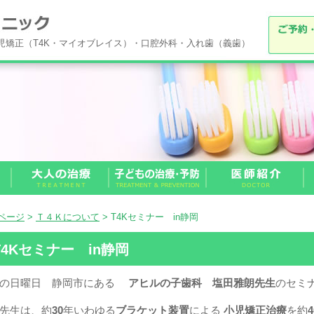
小児矯正（T4K・マイオブレイス）・口腔外科・入れ歯（義歯）
Pページ
>
Ｔ４Ｋについて
> T4Kセミナー in静岡
T4Kセミナー in静岡
週の日曜日 静岡市にある
アヒルの子歯科 塩田雅朗先生
のセミ
先生は、約
30
年いわゆる
ブラケット装置
による
小児矯正治療
を約
4