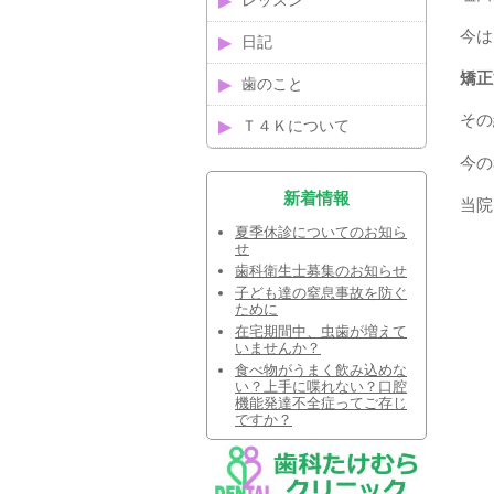
レッスン
今は
日記
矯正
歯のこと
その
Ｔ４Ｋについて
今の
新着情報
当院
夏季休診についてのお知ら
せ
歯科衛生士募集のお知らせ
子ども達の窒息事故を防ぐ
ために
在宅期間中、虫歯が増えて
いませんか？
食べ物がうまく飲み込めな
い？上手に喋れない？口腔
機能発達不全症ってご存じ
ですか？