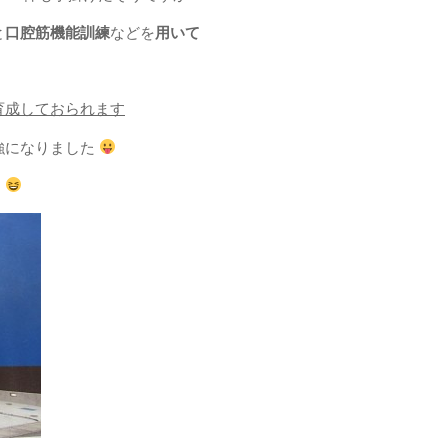
と
口腔筋機能訓練
などを
用いて
育成しておられます
強になりました
す