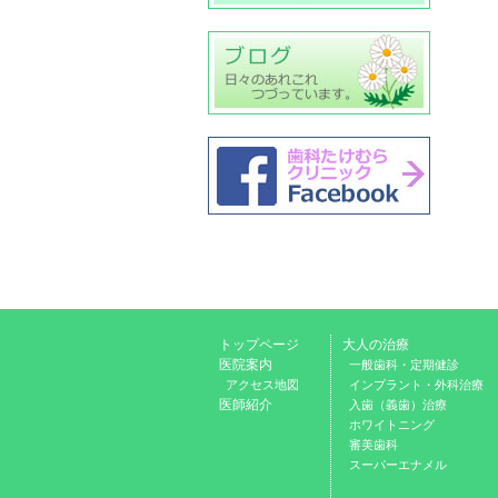
トップページ
大人の治療
医院案内
一般歯科・定期健診
アクセス地図
インプラント・外科治療
医師紹介
入歯（義歯）治療
ホワイトニング
審美歯科
スーパーエナメル