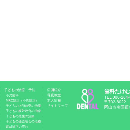
子どもの治療・予防
症例紹介
歯科たけ
母親教室
小児歯科
TEL 086-264
求人情報
MRC矯正（小児矯正）
〒702-8022
サイトマップ
子どもの上顎前突の治療
岡山市南区福成1
子どもの反対咬合の治療
子どもの叢生の治療
子どもの過蓋咬合の治療
育成矯正の流れ