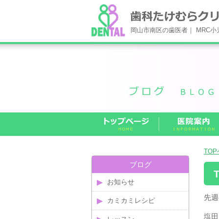
岡山市南区の歯医者｜ MRC
TO
ブログ
お知らせ
先
カミカミレシピ
塩田