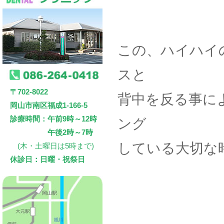
この、ハイハイ
スと
〒702-8022
背中を反る事に
岡山市南区福成1-166-5
診療時間：午前9時～12時
ング
午後2時～7時
している大切な
(木・土曜日は5時まで)
休診日：日曜・祝祭日