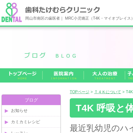
岡山市南区の歯医者｜ MRC小児矯正（T4K・マイオブレイ
TOPページ
>
Ｔ４Ｋについて
> T4
ブログ
T4K 呼吸と
お知らせ
カミカミレシピ
最近乳幼児のハ