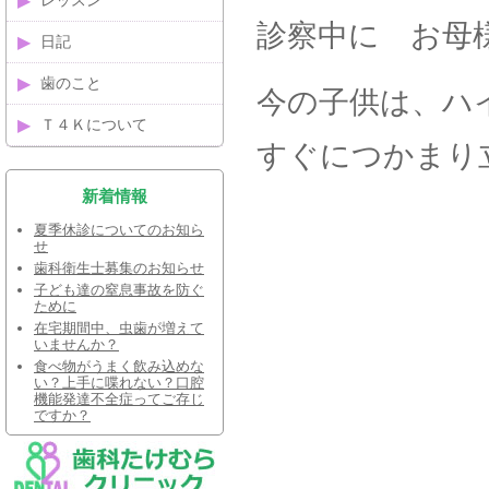
レッスン
診察中に お母
日記
歯のこと
今の子供は、ハ
Ｔ４Ｋについて
すぐにつかまり
新着情報
夏季休診についてのお知ら
せ
歯科衛生士募集のお知らせ
子ども達の窒息事故を防ぐ
ために
在宅期間中、虫歯が増えて
いませんか？
食べ物がうまく飲み込めな
い？上手に喋れない？口腔
機能発達不全症ってご存じ
ですか？