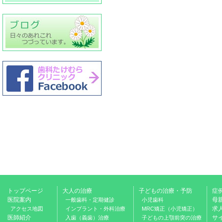
トップページ
大人の治療
子どもの治療・予防
症
医院案内
母
一般歯科・定期健診
小児歯科
求
アクセス地図
インプラント・外科治療
MRC矯正（小児矯正）
医師紹介
サ
入歯（義歯）治療
子どもの上顎前突の治療