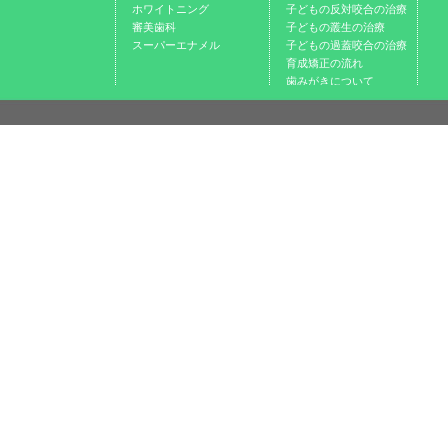
ホワイトニング
子どもの反対咬合の治療
審美歯科
子どもの叢生の治療
スーパーエナメル
子どもの過蓋咬合の治療
育成矯正の流れ
歯みがきについて