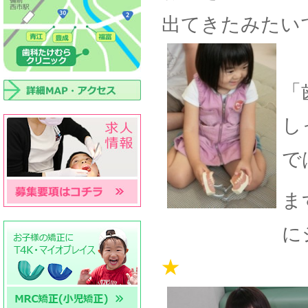
出てきたみたい
「
し
で
ま
に
★