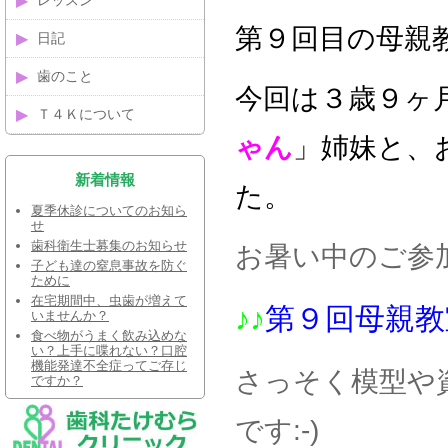
レッスン
第９回目の母親
日記
歯のこと
今回は３歳９ヶ
Ｔ４Ｋについて
ゃん
」姉妹と、
新着情報
た。
夏季休診についてのお知ら
せ
歯科衛生士募集のお知らせ
お暑い中のご参
子ども達の窒息事故を防ぐ
ために
在宅期間中、虫歯が増えて
♪♪
第９回母親教
いませんか？
食べ物がうまく飲み込めな
い？上手に喋れない？口腔
機能発達不全症ってご存じ
さっそく模型や
ですか？
です:-)