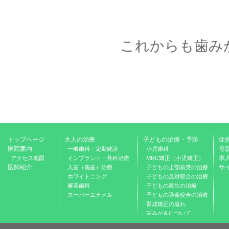
これからも歯み
トップページ
大人の治療
子どもの治療・予防
症
医院案内
母
一般歯科・定期健診
小児歯科
求
アクセス地図
インプラント・外科治療
MRC矯正（小児矯正）
医師紹介
サ
入歯（義歯）治療
子どもの上顎前突の治療
ホワイトニング
子どもの反対咬合の治療
審美歯科
子どもの叢生の治療
スーパーエナメル
子どもの過蓋咬合の治療
育成矯正の流れ
歯みがきについて