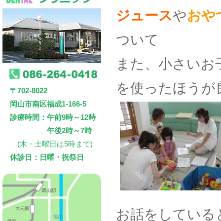
ジュース
や
おや
ついて
また、小さいお
を使ったほうが
〒702-8022
岡山市南区福成1-166-5
診療時間：午前9時～12時
午後2時～7時
(木・土曜日は5時まで)
休診日：日曜・祝祭日
お話をしている