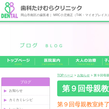
岡山市南区の歯医者｜ MRC小児矯正（T4K・マイオブレイ
TOPページ
>
お知らせ
> 第９回母
ブログ
第９回母親教
お知らせ
カミカミレシピ
第９回母親教室終