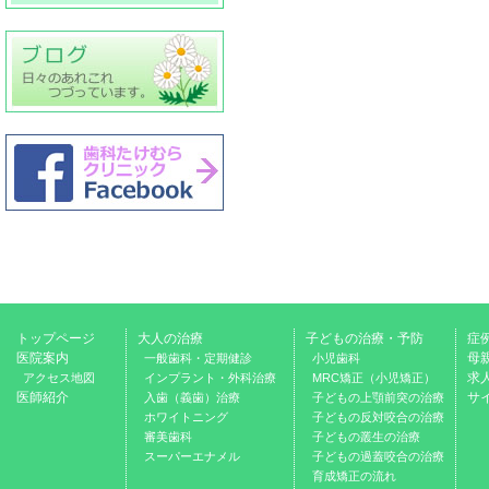
トップページ
大人の治療
子どもの治療・予防
症
医院案内
母
一般歯科・定期健診
小児歯科
求
アクセス地図
インプラント・外科治療
MRC矯正（小児矯正）
医師紹介
サ
入歯（義歯）治療
子どもの上顎前突の治療
ホワイトニング
子どもの反対咬合の治療
審美歯科
子どもの叢生の治療
スーパーエナメル
子どもの過蓋咬合の治療
育成矯正の流れ