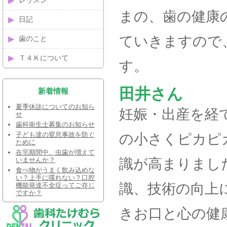
レッスン
まの、歯の健康
日記
ていきますので
歯のこと
Ｔ４Ｋについて
す。
田井さん
新着情報
夏季休診についてのお知ら
妊娠・出産を経
せ
歯科衛生士募集のお知らせ
子ども達の窒息事故を防ぐ
の小さくピカピ
ために
在宅期間中、虫歯が増えて
識が高まりまし
いませんか？
食べ物がうまく飲み込めな
い？上手に喋れない？口腔
識、技術の向上
機能発達不全症ってご存じ
ですか？
きお口と心の健