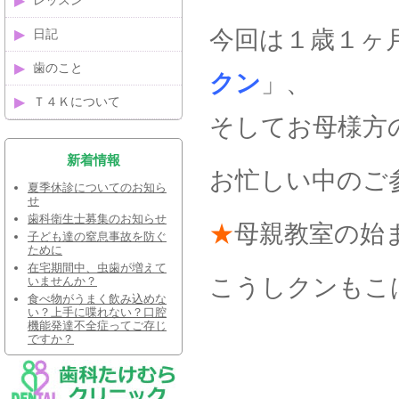
レッスン
今回は１歳１ヶ
日記
歯のこと
クン
」、
Ｔ４Ｋについて
そしてお母様方
新着情報
お忙しい中のご
夏季休診についてのお知ら
せ
歯科衛生士募集のお知らせ
★
母親教室の始
子ども達の窒息事故を防ぐ
ために
在宅期間中、虫歯が増えて
こうしクンもこ
いませんか？
食べ物がうまく飲み込めな
い？上手に喋れない？口腔
機能発達不全症ってご存じ
ですか？