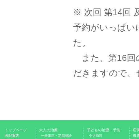
※ 次回 第14
予約がいっぱい
た。
また、第16回
だきますので、
トップページ
大人の治療
子どもの治療・予防
症
医院案内
母
一般歯科・定期健診
小児歯科