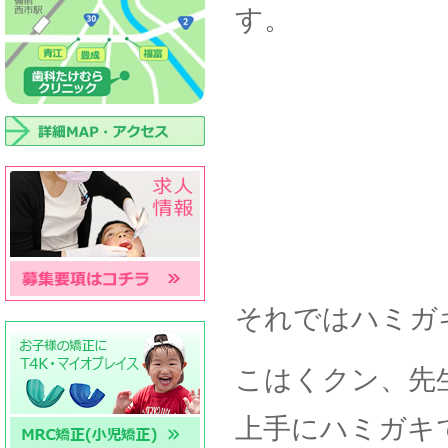
す。
それではハミガ
こはくクン、先
上手にハミガキ