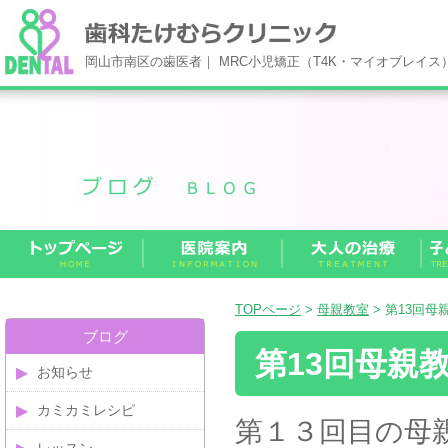
岡山市南区の歯医者｜ MRC小児矯正（T4K・マイオブレイ
TOPページ
>
母親教室
> 第13回母
ブログ
第13回母親
お知らせ
カミカミレシピ
第１３回目の母親