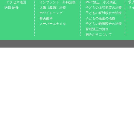
求
アクセス地図
インプラント・外科治療
MRC矯正（小児矯正）
医師紹介
サ
入歯（義歯）治療
子どもの上顎前突の治療
ホワイトニング
子どもの反対咬合の治療
審美歯科
子どもの叢生の治療
スーパーエナメル
子どもの過蓋咬合の治療
育成矯正の流れ
歯みがきについて