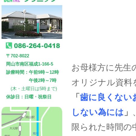
〒702-8022
岡山市南区福成1-166-5
お母様方に先生
診療時間：午前9時～12時
午後2時～7時
オリジナル資料
(木・土曜日は5時まで)
「
歯に良くない
休診日：日曜・祝祭日
しない為には
」
限られた時間の