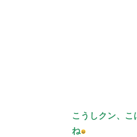
こうしクン、こ
ね