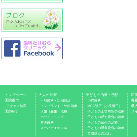
トップページ
大人の治療
子どもの治療・予防
症
医院案内
母
一般歯科・定期健診
小児歯科
求
アクセス地図
インプラント・外科治療
MRC矯正（小児矯正）
医師紹介
サ
入歯（義歯）治療
子どもの上顎前突の治療
ホワイトニング
子どもの反対咬合の治療
審美歯科
子どもの叢生の治療
スーパーエナメル
子どもの過蓋咬合の治療
育成矯正の流れ