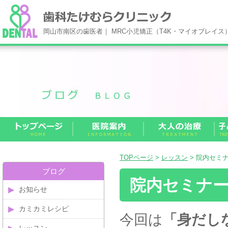
岡山市南区の歯医者｜ MRC小児矯正（T4K・マイオブレイ
TOPページ
>
レッスン
> 院内セミ
ブログ
院内セミナ
お知らせ
カミカミレシピ
今回は
「身だし