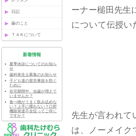
レッスン
ーナー槌田先生
日記
について伝授い
歯のこと
Ｔ４Ｋについて
新着情報
夏季休診についてのお知ら
せ
歯科衛生士募集のお知らせ
子ども達の窒息事故を防ぐ
ために
在宅期間中、虫歯が増えて
いませんか？
食べ物がうまく飲み込めな
い？上手に喋れない？口腔
機能発達不全症ってご存じ
先生が言われて
ですか？
は、ノーメイク