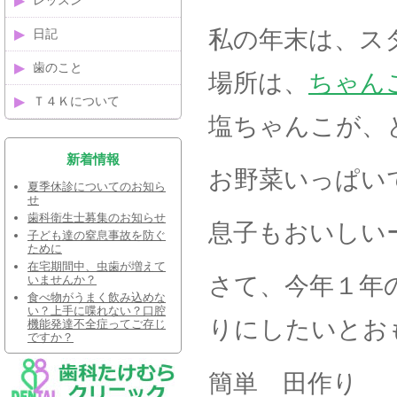
レッスン
私の年末は、ス
日記
歯のこと
場所は、
ちゃん
Ｔ４Ｋについて
塩ちゃんこが、
新着情報
お野菜いっぱい
夏季休診についてのお知ら
せ
歯科衛生士募集のお知らせ
息子もおいしい
子ども達の窒息事故を防ぐ
ために
在宅期間中、虫歯が増えて
さて、今年１年
いませんか？
食べ物がうまく飲み込めな
い？上手に喋れない？口腔
りにしたいとお
機能発達不全症ってご存じ
ですか？
簡単 田作り