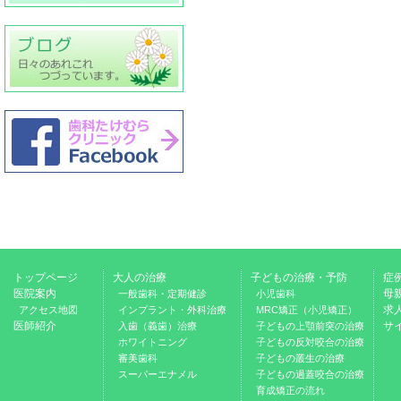
トップページ
大人の治療
子どもの治療・予防
症
医院案内
母
一般歯科・定期健診
小児歯科
求
アクセス地図
インプラント・外科治療
MRC矯正（小児矯正）
医師紹介
サ
入歯（義歯）治療
子どもの上顎前突の治療
ホワイトニング
子どもの反対咬合の治療
審美歯科
子どもの叢生の治療
スーパーエナメル
子どもの過蓋咬合の治療
育成矯正の流れ