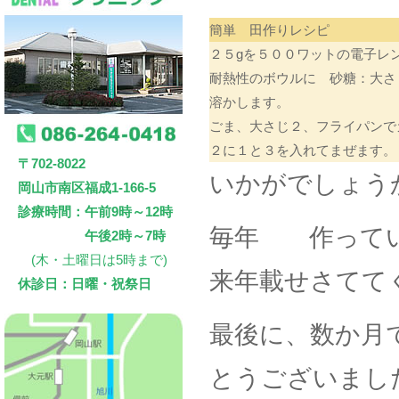
簡単 田作りレシピ
２５gを５００ワットの電子レ
耐熱性のボウルに 砂糖：大さ
溶かします。
ごま、大さじ２、フライパンで
２に１と３を入れてまぜます。
〒702-8022
いかがでしょう
岡山市南区福成1-166-5
診療時間：午前9時～12時
毎年 作ってい
午後2時～7時
(木・土曜日は5時まで)
来年載せさてて
休診日：日曜・祝祭日
最後に、数か月
とうございまし