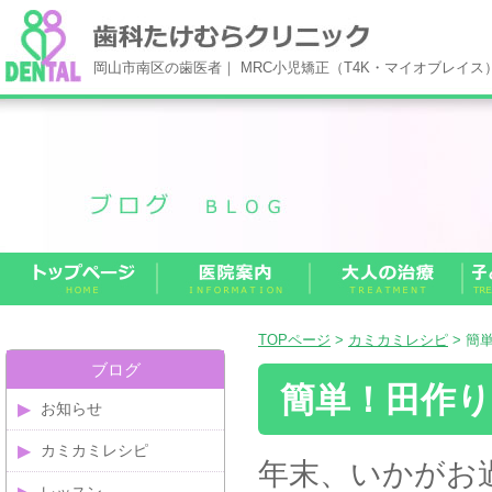
岡山市南区の歯医者｜ MRC小児矯正（T4K・マイオブレイ
TOPページ
>
カミカミレシピ
> 簡
ブログ
簡単！田作
お知らせ
カミカミレシピ
年末、いかがお