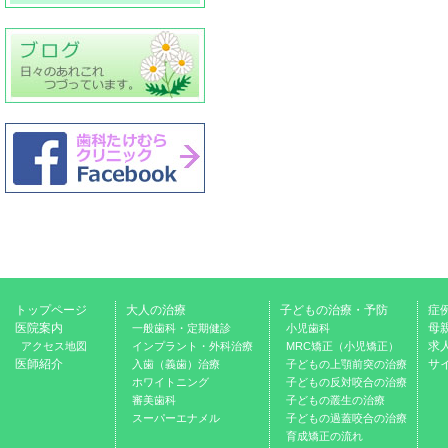
トップページ
大人の治療
子どもの治療・予防
症
医院案内
母
一般歯科・定期健診
小児歯科
求
アクセス地図
インプラント・外科治療
MRC矯正（小児矯正）
医師紹介
サ
入歯（義歯）治療
子どもの上顎前突の治療
ホワイトニング
子どもの反対咬合の治療
審美歯科
子どもの叢生の治療
スーパーエナメル
子どもの過蓋咬合の治療
育成矯正の流れ