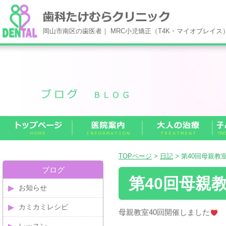
岡山市南区の歯医者｜ MRC小児矯正（T4K・マイオブレイ
TOPページ
>
日記
> 第40回母親教
ブログ
第40回母親
お知らせ
カミカミレシピ
母親教室40回開催しました