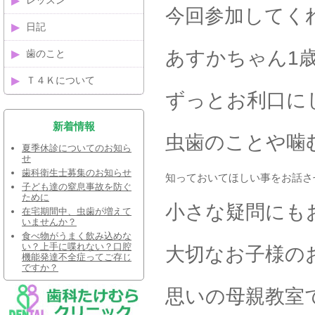
レッスン
今回参加してく
日記
あすかちゃん1歳で
歯のこと
Ｔ４Ｋについて
ずっとお利口に
新着情報
虫歯のことや噛
夏季休診についてのお知ら
せ
歯科衛生士募集のお知らせ
知っておいてほしい事をお話さ
子ども達の窒息事故を防ぐ
ために
小さな疑問にもお答え
在宅期間中、虫歯が増えて
いませんか？
食べ物がうまく飲み込めな
い？上手に喋れない？口腔
大切なお子様の
機能発達不全症ってご存じ
ですか？
思いの母親教室