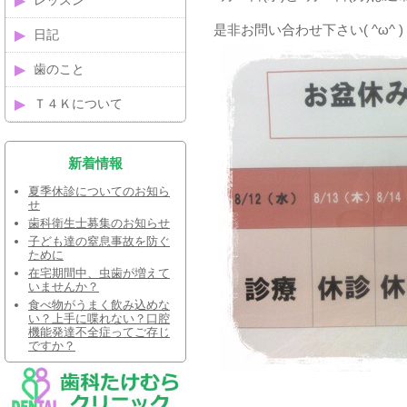
レッスン
是非お問い合わせ下さい( ^ω^ )
日記
歯のこと
Ｔ４Ｋについて
新着情報
夏季休診についてのお知ら
せ
歯科衛生士募集のお知らせ
子ども達の窒息事故を防ぐ
ために
在宅期間中、虫歯が増えて
いませんか？
食べ物がうまく飲み込めな
い？上手に喋れない？口腔
機能発達不全症ってご存じ
ですか？