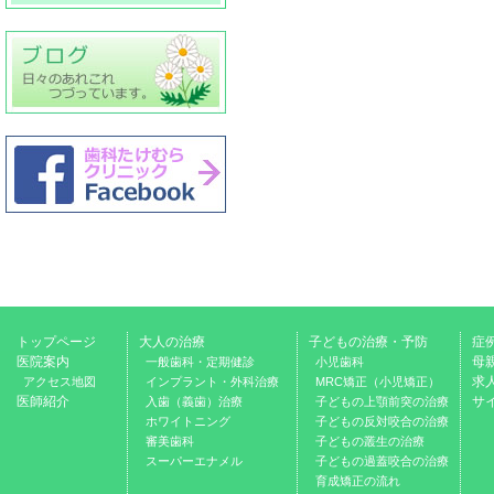
トップページ
大人の治療
子どもの治療・予防
症
医院案内
母
一般歯科・定期健診
小児歯科
求
アクセス地図
インプラント・外科治療
MRC矯正（小児矯正）
医師紹介
サ
入歯（義歯）治療
子どもの上顎前突の治療
ホワイトニング
子どもの反対咬合の治療
審美歯科
子どもの叢生の治療
スーパーエナメル
子どもの過蓋咬合の治療
育成矯正の流れ