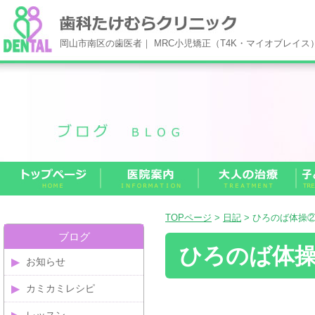
岡山市南区の歯医者｜ MRC小児矯正（T4K・マイオブレイ
TOPページ
>
日記
> ひろのば体操
ブログ
ひろのば体
お知らせ
カミカミレシピ