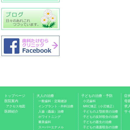
トップページ
大人の治療
子どもの治療・予防
症
医院案内
母
一般歯科・定期健診
小児歯科
求
アクセス地図
インプラント・外科治療
MRC矯正（小児矯正）
医師紹介
サ
入歯（義歯）治療
子どもの上顎前突の治療
ホワイトニング
子どもの反対咬合の治療
審美歯科
子どもの叢生の治療
スーパーエナメル
子どもの過蓋咬合の治療