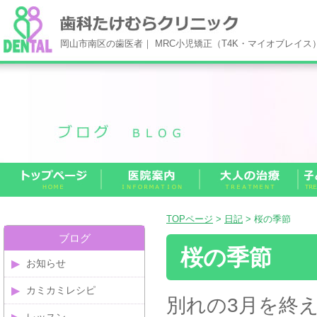
岡山市南区の歯医者｜ MRC小児矯正（T4K・マイオブレイ
TOPページ
>
日記
> 桜の季節
ブログ
桜の季節
お知らせ
カミカミレシピ
別れの3月を終