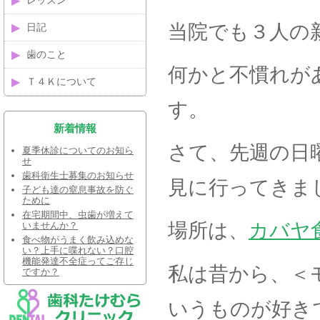
レッスン
当院でも３人の
日記
歯のこと
何かと不慣れが
Ｔ４Ｋについて
す。
新着情報
さて、先週の日
夏季休診についてのお知ら
せ
歯科衛生士募集のお知らせ
見に行ってきま
子ども達の窒息事故を防ぐ
ために
在宅期間中、虫歯が増えて
場所は、
カバヤ
いませんか？
食べ物がうまく飲み込めな
い？上手に喋れない？口腔
機能発達不全症ってご存じ
私は昔から、＜
ですか？
いうものが好き