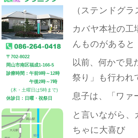
（ステンドグラ
カバヤ本社の工
んものがあると
〒702-8022
以前、何かで見
岡山市南区福成1-166-5
診療時間：午前9時～12時
祭り」も行われ
午後2時～7時
(木・土曜日は5時まで)
息子は、「ワァ
休診日：日曜・祝祭日
と言いながら、
ちゃに大喜び