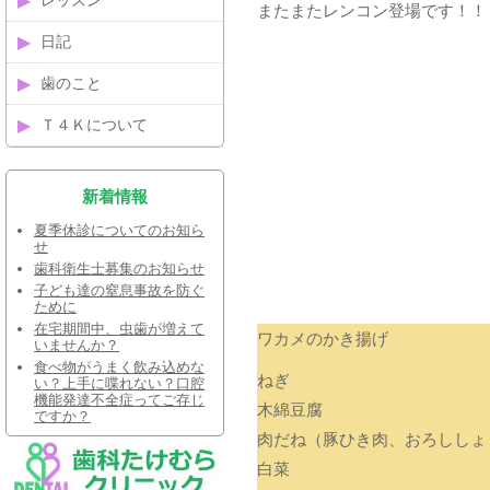
レッスン
またまたレンコン登場です！！
日記
歯のこと
Ｔ４Ｋについて
新着情報
夏季休診についてのお知ら
せ
歯科衛生士募集のお知らせ
子ども達の窒息事故を防ぐ
ために
在宅期間中、虫歯が増えて
ワカメのかき揚げ
いませんか？
食べ物がうまく飲み込めな
ねぎ
い？上手に喋れない？口腔
機能発達不全症ってご存じ
木綿豆腐
ですか？
肉だね（豚ひき肉、おろししょ
白菜