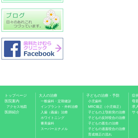
トップページ
大人の治療
子どもの治療・予防
症
医院案内
母
一般歯科・定期健診
小児歯科
求
アクセス地図
インプラント・外科治療
MRC矯正（小児矯正）
医師紹介
サ
入歯（義歯）治療
子どもの上顎前突の治療
ホワイトニング
子どもの反対咬合の治療
審美歯科
子どもの叢生の治療
スーパーエナメル
子どもの過蓋咬合の治療
育成矯正の流れ