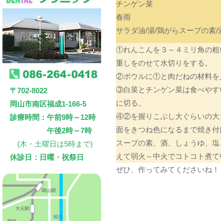
チンゲン菜
春雨
サラダ油/湯/鶏がらスープの素/
①れんこんを３～４ミリ角の粗
重しをのせて水切りをする。
②ボウルに①と肉だねの材料を
③白菜とチンゲン菜は食べやす
〒702-8022
に切る。
岡山市南区福成1-166-5
④②を握りこぶし大ぐらいの大
診療時間：午前9時～12時
面をきつね色になるまで焼き付
午後2時～7時
スープの素、酒、しょうゆ、塩
(木・土曜日は5時まで)
えて弱火～中火でコトコト煮て
休診日：日曜・祝祭日
ぜひ、作ってみてくださいね