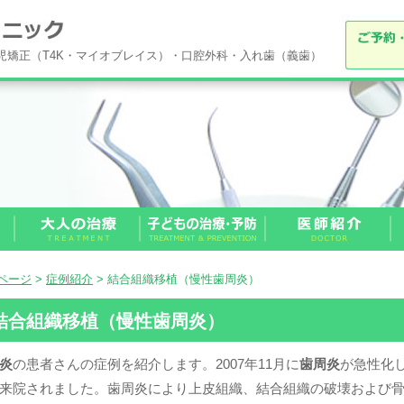
小児矯正（T4K・マイオブレイス）・口腔外科・入れ歯（義歯）
Pページ
>
症例紹介
> 結合組織移植（慢性歯周炎）
結合組織移植（慢性歯周炎）
炎
の患者さんの症例を紹介します。2007年11月に
歯周炎
が急性化
来院されました。歯周炎により上皮組織、結合組織の破壊および