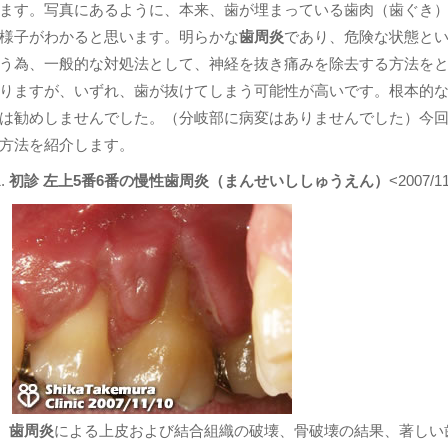
ます。写真にあるように、本来、歯が埋まっている歯肉（歯ぐき
様子がわかると思います。明らかな
歯周炎
であり、危険な状態と
う為、一般的な対処法として、神経を抜き痛みを除去する方法を
りますが、いずれ、歯が抜けてしまう可能性が高いです。根本的
は勧めしませんでした。（分岐部に病変はありませんでした）今
方法を紹介します。
初診 左上5番6番の慢性歯周炎（まんせいししゅうえん）
<2007/1
歯周炎
による上皮および結合組織の破壊、骨破壊の結果、著しい