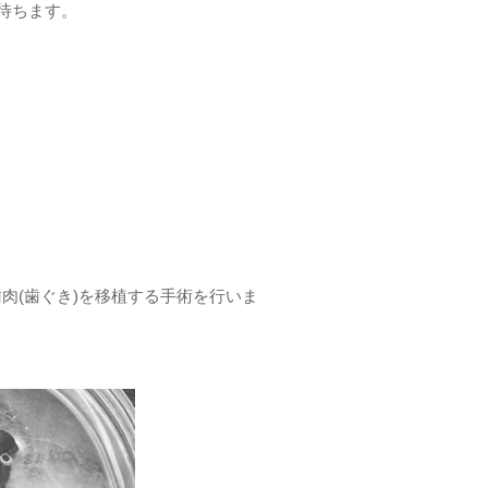
待ちます。
歯肉(歯ぐき)を移植する手術を行いま