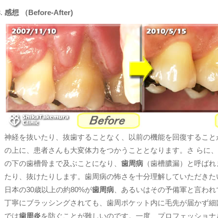
感想 （Before-After)
神経を抜いたり、抜歯することなく、以前の機能を回復すること
の上に、患者さんも大変体力をつかうこととなります。さ らに、
の下の歯槽骨まで及ぶことになり、
歯周病
（歯槽膿漏）と呼ばれ
たり、抜けたりします。歯周病の怖さを十分理解していただきた
日本の30歳以上の約80%が
歯周病
、あるいはその予備軍と言われ
丁寧にブラッシングされても、歯周ポケット内に毛先が届かず細
では
歯周炎
を防ぐことが難しいのです。一度、プロフェッショナ