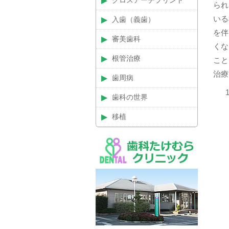
クロスアーチプリント
られ
いる
入歯（義歯）
を伴
審美歯科
くな
根管治療
こと
治療
歯周病
歯科の世界
移植