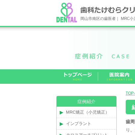
岡山市南区の歯医者｜ MRC
TO
症例紹介
MRC矯正（小児矯正）
歯周
インプラント
り、