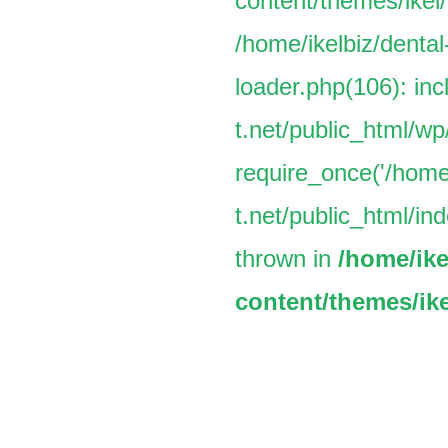
content/themes/ikel/
/home/ikelbiz/dental
loader.php(106): inc
t.net/public_html/w
require_once('/home/
t.net/public_html/ind
thrown in
/home/ike
content/themes/ike