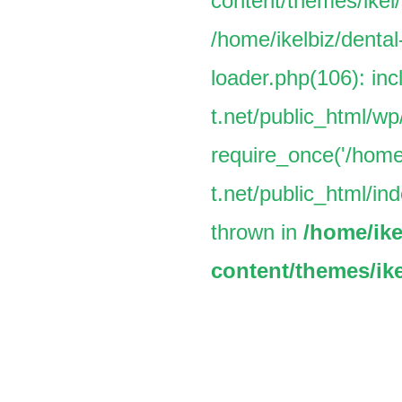
content/themes/ikel/
/home/ikelbiz/dental
loader.php(106): inc
t.net/public_html/w
require_once('/home/
t.net/public_html/ind
thrown in
/home/ike
content/themes/ike