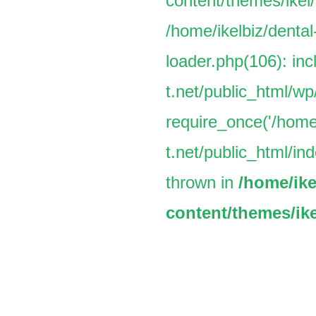
content/themes/ikel/
/home/ikelbiz/dental
loader.php(106): inc
t.net/public_html/w
require_once('/home/
t.net/public_html/ind
thrown in
/home/ike
content/themes/ike