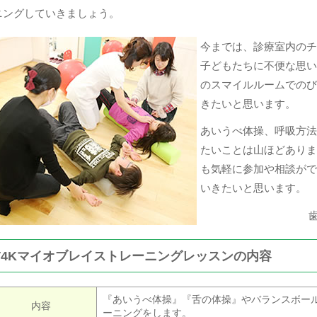
ニングしていきましょう。
今までは、診療室内のチ
子どもたちに不便な思い
のスマイルルームでのび
きたいと思います。
あいうべ体操、呼吸方法
たいことは山ほどありま
も気軽に参加や相談がで
いきたいと思います。
T4Kマイオブレイストレーニングレッスンの内容
『あいうべ体操』『舌の体操』やバランスボー
内容
ーニングをします。