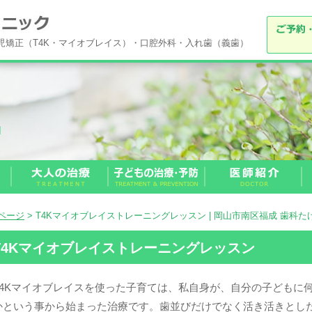
小児矯正（T4K・マイオブレイス）・口腔外科・入れ歯（義歯）
Pページ
> T4Kマイオブレイストレーニングレッスン | 岡山市南区福成 歯科
T4Kマイオブレイストレーニングレッスン
T4Kマイオブレイスを使った子育ては、私自身が、自分の子どもに
かという事から始まった治療です。歯並びだけでなく活き活きとし