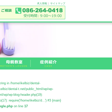
求人情報
｜
サイトマップ
ing in /home/ikelbiz/dental-
elbiz/dental-t.net/public_html/wp/wp-
tml/wp/wp-blog-header.php(19):
(17): require('/home/ikelbiz/d...') #3 {main}
ingle.php
on line
17