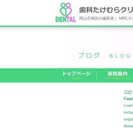
岡山市南区の歯医者｜ MRC
TO
Fatal
t.net
inclu
requi
thro