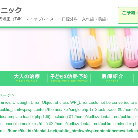
小児矯正（T4K・マイオブレイス）・口腔外科・入れ歯（義歯）
Pページ
>
 error
: Uncaught Error: Object of class WP_Error could not be converted to str
/public_html/wp/wp-content/themes/ikel/single.php:17 Stack trace: #0 /home/ik
des/template-loader.php(106): include() #1 /home/ikelbiz/dental-t.net/public_h
re_once('/home/ikelbiz/d...') #2 /home/ikelbiz/dental-t.net/public_html/index.php
wn in
/home/ikelbiz/dental-t.net/public_html/wp/wp-content/themes/ikel/s