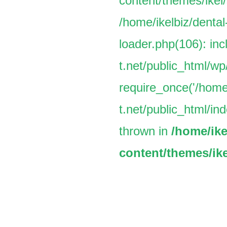
content/themes/ikel/
/home/ikelbiz/dental
loader.php(106): inc
t.net/public_html/w
require_once('/home/
t.net/public_html/ind
thrown in
/home/ike
content/themes/ike