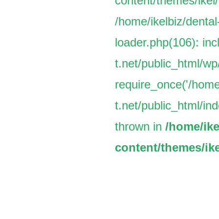
content/themes/ikel/
/home/ikelbiz/dental
loader.php(106): inc
t.net/public_html/w
require_once('/home/
t.net/public_html/ind
thrown in
/home/ike
content/themes/ike