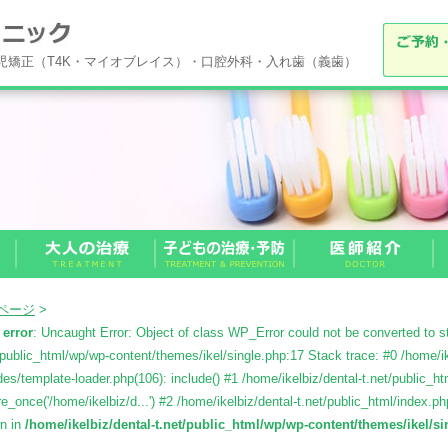
小児矯正（T4K・マイオブレイス）・口腔外科・入れ歯（義歯）
Pページ
>
 error
: Uncaught Error: Object of class WP_Error could not be converted to str
/public_html/wp/wp-content/themes/ikel/single.php:17 Stack trace: #0 /home/ik
des/template-loader.php(106): include() #1 /home/ikelbiz/dental-t.net/public_h
re_once('/home/ikelbiz/d...') #2 /home/ikelbiz/dental-t.net/public_html/index.php
wn in
/home/ikelbiz/dental-t.net/public_html/wp/wp-content/themes/ikel/s