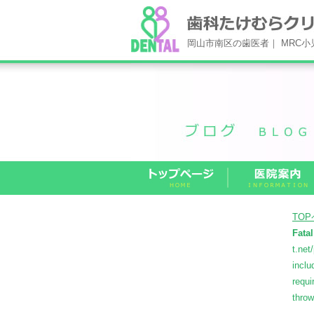
岡山市南区の歯医者｜ MRC
TO
Fatal
t.net
inclu
requi
thro