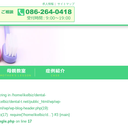
求人情報
｜
サイトマップ
ing in /home/ikelbiz/dental-
elbiz/dental-t.net/public_html/wp/wp-
tml/wp/wp-blog-header.php(19):
(17): require('/home/ikelbiz/d...') #3 {main}
ingle.php
on line
17