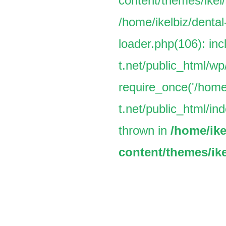
content/themes/ikel/
/home/ikelbiz/dental
loader.php(106): inc
t.net/public_html/w
require_once('/home/
t.net/public_html/ind
thrown in
/home/ike
content/themes/ike