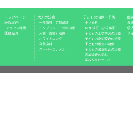
トップページ
大人の治療
子どもの治療・予防
症
医院案内
母
一般歯科・定期健診
小児歯科
求
アクセス地図
インプラント・外科治療
MRC矯正（小児矯正）
医師紹介
サ
入歯（義歯）治療
子どもの上顎前突の治療
ホワイトニング
子どもの反対咬合の治療
審美歯科
子どもの叢生の治療
スーパーエナメル
子どもの過蓋咬合の治療
育成矯正の流れ
歯みがきについて