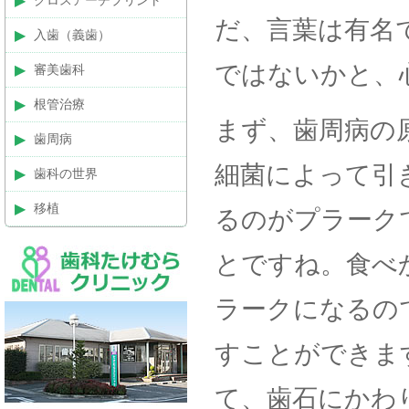
クロスアーチプリント
だ、言葉は有名
入歯（義歯）
ではないかと、
審美歯科
根管治療
まず、歯周病の
歯周病
細菌によって引
歯科の世界
移植
るのがプラーク
とですね。食べ
ラークになるの
すことができま
て、歯石にかわ