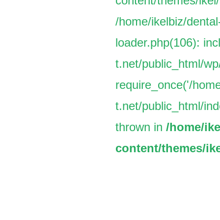
content/themes/ikel/
/home/ikelbiz/dental
loader.php(106): inc
t.net/public_html/w
require_once('/home/
t.net/public_html/ind
thrown in
/home/ike
content/themes/ike