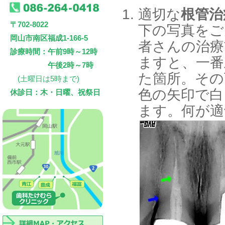
適切な
根管治
〒702-8022
下の写真をご
岡山市南区福成1-166-5
者さんの治療
診療時間：午前9時～12時
ますと、一番
午後2時～7時
た箇所。その
(土曜日は5時まで)
色の矢印で白
休診日：木・日曜、祝祭日
ます。何が適