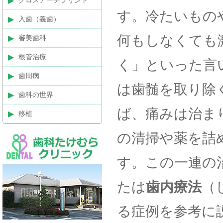
クロスアーチプリント
す。冷たいもの
入歯（義歯）
何もしなくても
審美歯科
根管治療
く」といった言
歯周病
は歯髄を取り除
歯科の世界
ば、痛みは治ま
移植
の清掃や薬を詰
す。この一連の
たは
歯内療法
（
る症例を参考に