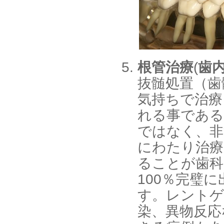
根管治療
(
歯
抜髄処置（歯
気持ちで治療
れる事である
ではなく、非
にわたり治療
ることが歯科
100％完璧
す。レントゲ
染、異物反応