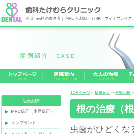
岡山市南区の歯医者｜ MRC小児矯正（T4K・マイオブレイ
TOPページ
>
症例紹介
>
根管治療
症例紹介
根の治療（根
MRC矯正（小児矯正）
インプラント
虫歯がひどくな