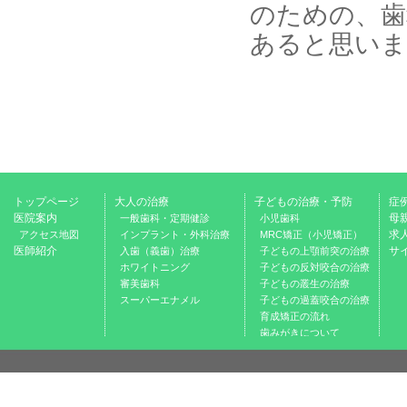
のための、歯
あると思いま
トップページ
大人の治療
子どもの治療・予防
症
医院案内
母
一般歯科・定期健診
小児歯科
求
アクセス地図
インプラント・外科治療
MRC矯正（小児矯正）
医師紹介
サ
入歯（義歯）治療
子どもの上顎前突の治療
ホワイトニング
子どもの反対咬合の治療
審美歯科
子どもの叢生の治療
スーパーエナメル
子どもの過蓋咬合の治療
育成矯正の流れ
歯みがきについて