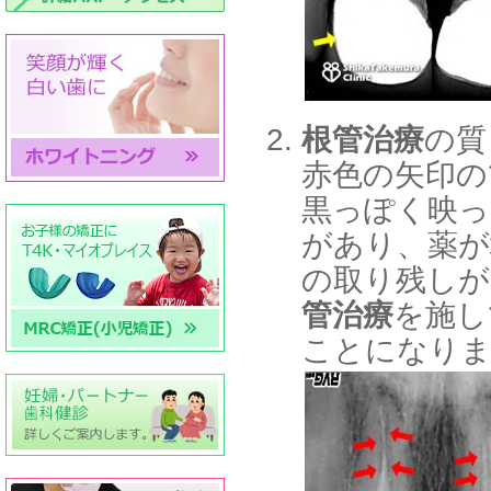
根管治療
の質
赤色の矢印の
黒っぽく映っ
があり、薬が
の取り残しが
管治療
を施し
ことになり