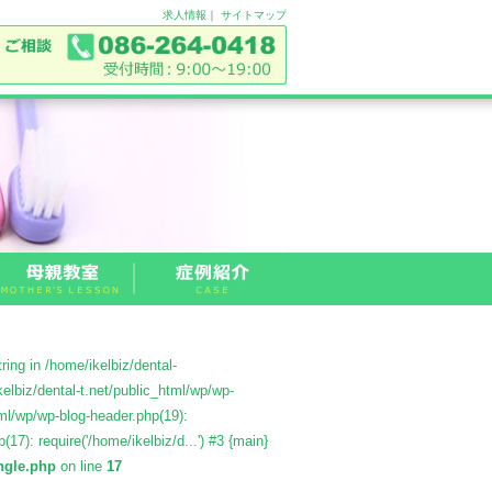
求人情報
｜
サイトマップ
ing in /home/ikelbiz/dental-
elbiz/dental-t.net/public_html/wp/wp-
tml/wp/wp-blog-header.php(19):
(17): require('/home/ikelbiz/d...') #3 {main}
ingle.php
on line
17