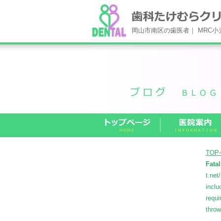
岡山市南区の歯医者｜ MRC
TO
Fatal
t.net
inclu
requi
thro