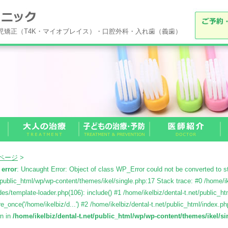
小児矯正（T4K・マイオブレイス）・口腔外科・入れ歯（義歯）
Pページ
>
 error
: Uncaught Error: Object of class WP_Error could not be converted to str
/public_html/wp/wp-content/themes/ikel/single.php:17 Stack trace: #0 /home/ik
des/template-loader.php(106): include() #1 /home/ikelbiz/dental-t.net/public_h
re_once('/home/ikelbiz/d...') #2 /home/ikelbiz/dental-t.net/public_html/index.php
wn in
/home/ikelbiz/dental-t.net/public_html/wp/wp-content/themes/ikel/s