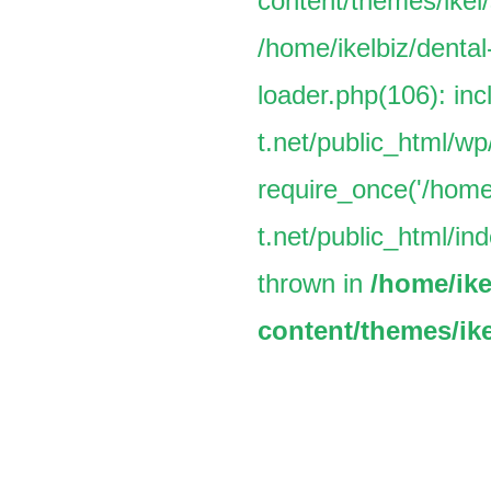
content/themes/ikel/
/home/ikelbiz/dental
loader.php(106): inc
t.net/public_html/w
require_once('/home/
t.net/public_html/ind
thrown in
/home/ike
content/themes/ike