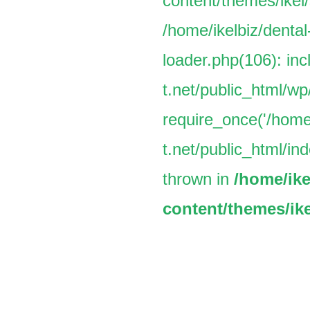
content/themes/ikel/
/home/ikelbiz/dental
loader.php(106): inc
t.net/public_html/w
require_once('/home/
t.net/public_html/ind
thrown in
/home/ike
content/themes/ike