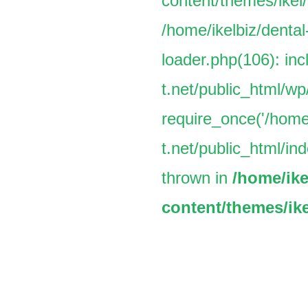
content/themes/ikel/
/home/ikelbiz/dental
loader.php(106): inc
t.net/public_html/w
require_once('/home/
t.net/public_html/ind
thrown in
/home/ike
content/themes/ike