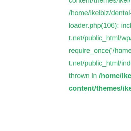
content/themes/ikel/
/home/ikelbiz/dental
loader.php(106): inc
t.net/public_html/w
require_once('/home/
t.net/public_html/ind
thrown in
/home/ike
content/themes/ike