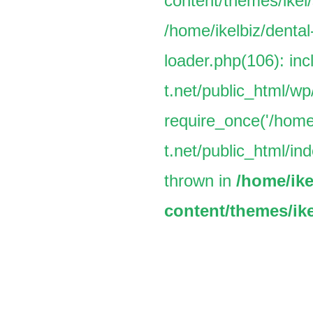
content/themes/ikel/
/home/ikelbiz/dental
loader.php(106): inc
t.net/public_html/w
require_once('/home/
t.net/public_html/ind
thrown in
/home/ike
content/themes/ike