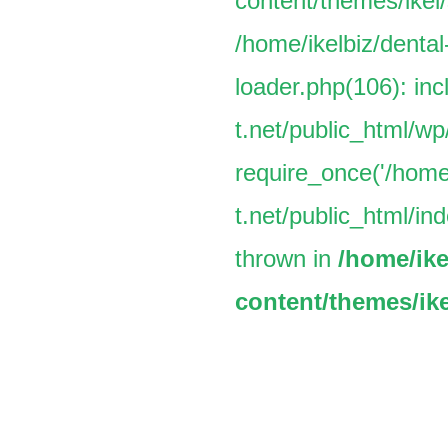
content/themes/ikel/
/home/ikelbiz/dental
loader.php(106): inc
t.net/public_html/w
require_once('/home/
t.net/public_html/ind
thrown in
/home/ike
content/themes/ike