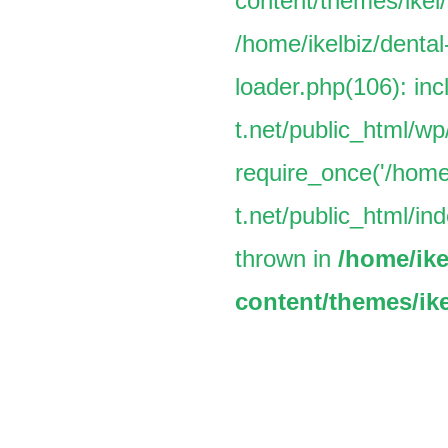
content/themes/ikel/
/home/ikelbiz/dental
loader.php(106): inc
t.net/public_html/w
require_once('/home/
t.net/public_html/ind
thrown in
/home/ike
content/themes/ike