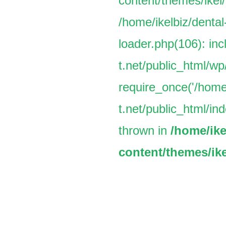
content/themes/ikel/
/home/ikelbiz/dental
loader.php(106): inc
t.net/public_html/w
require_once('/home/
t.net/public_html/ind
thrown in
/home/ike
content/themes/ike